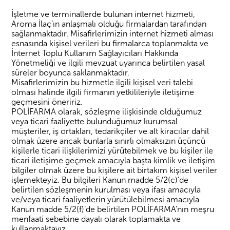
İşletme ve terminallerde bulunan internet hizmeti,
Aroma İlaç’ın anlaşmalı olduğu firmalardan tarafından
sağlanmaktadır. Misafirlerimizin internet hizmeti alması
esnasında kişisel verileri bu firmalarca toplanmakta ve
İnternet Toplu Kullanım Sağlayıcıları Hakkında
Yönetmeliği ve ilgili mevzuat uyarınca belirtilen yasal
süreler boyunca saklanmaktadır.
Misafirlerimizin bu hizmetle ilgili kişisel veri talebi
olması halinde ilgili firmanın yetkilileriyle iletişime
geçmesini öneririz.
POLİFARMA olarak, sözleşme ilişkisinde olduğumuz
veya ticari faaliyette bulunduğumuz kurumsal
müşteriler, iş ortakları, tedarikçiler ve alt kiracılar dahil
olmak üzere ancak bunlarla sınırlı olmaksızın üçüncü
kişilerle ticari ilişkilerimizi yürütebilmek ve bu kişiler ile
ticari iletişime geçmek amacıyla başta kimlik ve iletişim
bilgiler olmak üzere bu kişilere ait birtakım kişisel veriler
işlemekteyiz. Bu bilgileri Kanun madde 5/2(c)’de
belirtilen sözleşmenin kurulması veya ifası amacıyla
ve/veya ticari faaliyetlerin yürütülebilmesi amacıyla
Kanun madde 5/2(f)’de belirtilen POLİFARMA’nın meşru
menfaati sebebine dayalı olarak toplamakta ve
kullanmaktayız.