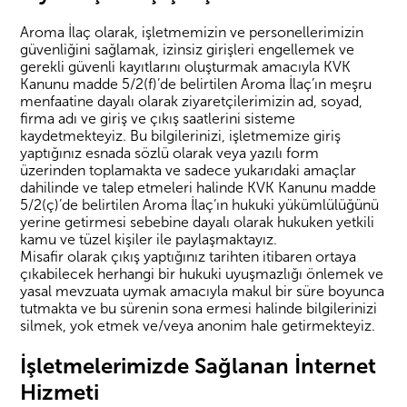
Aroma İlaç olarak, işletmemizin ve personellerimizin
güvenliğini sağlamak, izinsiz girişleri engellemek ve
gerekli güvenli kayıtlarını oluşturmak amacıyla KVK
Kanunu madde 5/2(f)’de belirtilen Aroma İlaç’ın meşru
menfaatine dayalı olarak ziyaretçilerimizin ad, soyad,
firma adı ve giriş ve çıkış saatlerini sisteme
kaydetmekteyiz. Bu bilgilerinizi, işletmemize giriş
yaptığınız esnada sözlü olarak veya yazılı form
üzerinden toplamakta ve sadece yukarıdaki amaçlar
dahilinde ve talep etmeleri halinde KVK Kanunu madde
5/2(ç)’de belirtilen Aroma İlaç’ın hukuki yükümlülüğünü
yerine getirmesi sebebine dayalı olarak hukuken yetkili
kamu ve tüzel kişiler ile paylaşmaktayız.
Misafir olarak çıkış yaptığınız tarihten itibaren ortaya
çıkabilecek herhangi bir hukuki uyuşmazlığı önlemek ve
yasal mevzuata uymak amacıyla makul bir süre boyunca
tutmakta ve bu sürenin sona ermesi halinde bilgilerinizi
silmek, yok etmek ve/veya anonim hale getirmekteyiz.
İşletmelerimizde Sağlanan İnternet
Hizmeti