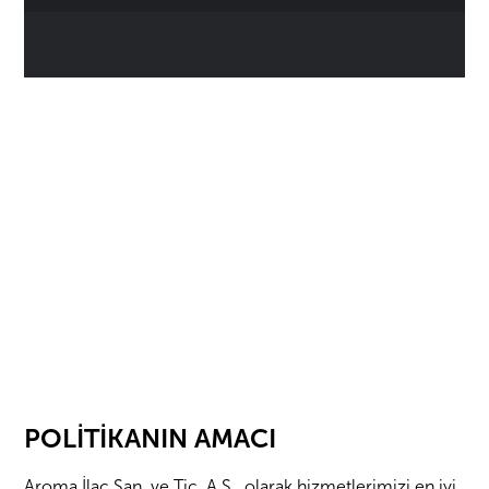
POLİTİKANIN AMACI
Aroma İlaç San. ve Tic. A.Ş. olarak hizmetlerimizi en iyi